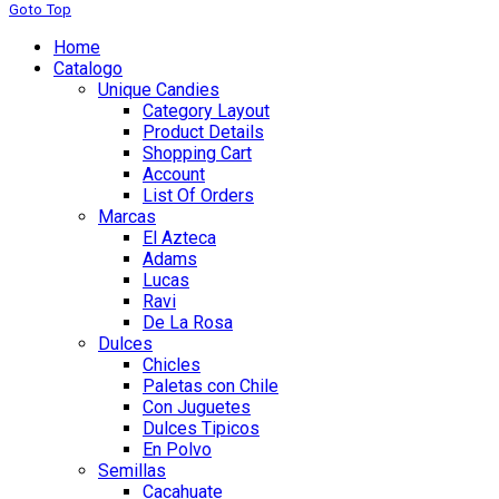
Goto Top
Home
Catalogo
Unique Candies
Category Layout
Product Details
Shopping Cart
Account
List Of Orders
Marcas
El Azteca
Adams
Lucas
Ravi
De La Rosa
Dulces
Chicles
Paletas con Chile
Con Juguetes
Dulces Tipicos
En Polvo
Semillas
Cacahuate