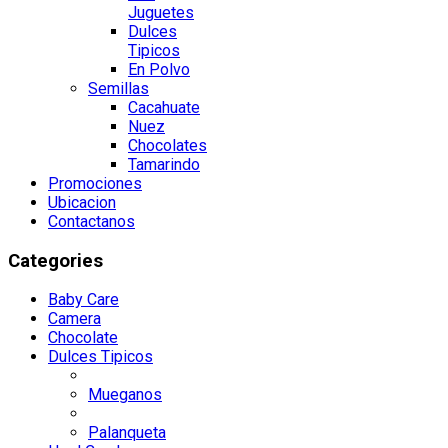
Juguetes
Dulces
Tipicos
En Polvo
Semillas
Cacahuate
Nuez
Chocolates
Tamarindo
Promociones
Ubicacion
Contactanos
Categories
Baby Care
Camera
Chocolate
Dulces Tipicos
Mueganos
Palanqueta