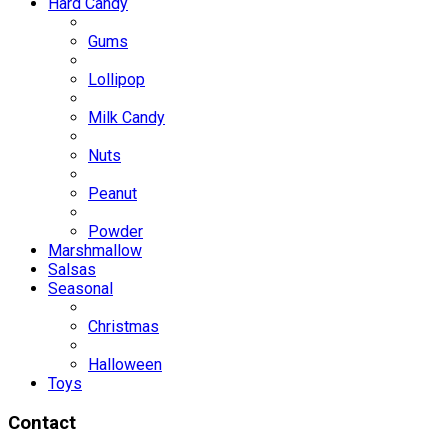
Hard Candy
Gums
Lollipop
Milk Candy
Nuts
Peanut
Powder
Marshmallow
Salsas
Seasonal
Christmas
Halloween
Toys
Contact