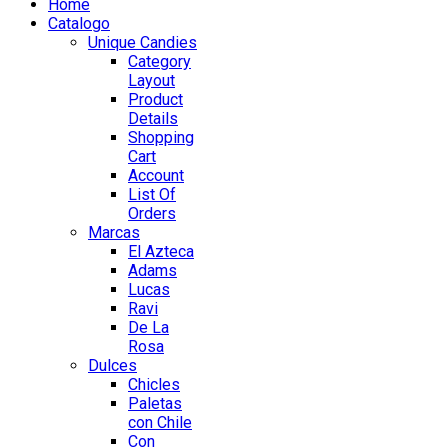
Home
Catalogo
Unique Candies
Category
Layout
Product
Details
Shopping
Cart
Account
List Of
Orders
Marcas
El Azteca
Adams
Lucas
Ravi
De La
Rosa
Dulces
Chicles
Paletas
con Chile
Con