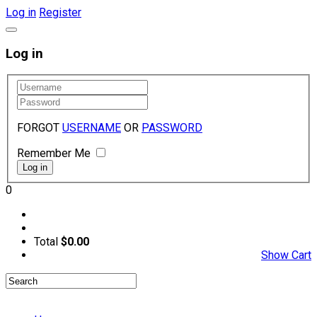
Log in
Register
Log in
FORGOT
USERNAME
OR
PASSWORD
Remember Me
0
Total
$0.00
Show Cart