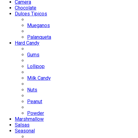
Camera
Chocolate
Dulces Tipicos
Mueganos
Palanqueta
Hard Candy
Gums
Lollipop
Milk Candy
Nuts
Peanut
Powder
Marshmallow
Salsas
Seasonal