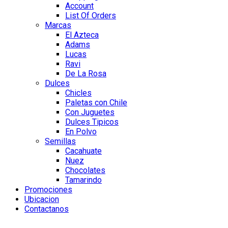
Account
List Of Orders
Marcas
El Azteca
Adams
Lucas
Ravi
De La Rosa
Dulces
Chicles
Paletas con Chile
Con Juguetes
Dulces Tipicos
En Polvo
Semillas
Cacahuate
Nuez
Chocolates
Tamarindo
Promociones
Ubicacion
Contactanos