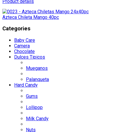
Product details
Azteca Chileta Mango 40pc
Categories
Baby Care
Camera
Chocolate
Dulces Tipicos
Mueganos
Palanqueta
Hard Candy
Gums
Lollipop
Milk Candy
Nuts