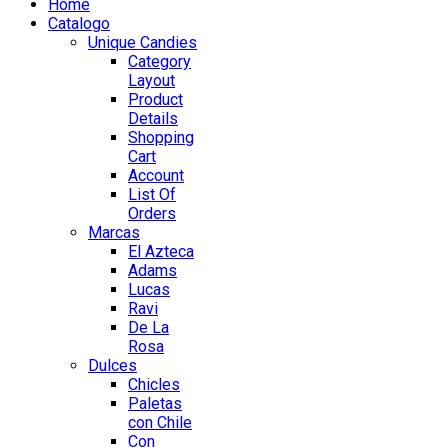
Home
Catalogo
Unique Candies
Category
Layout
Product
Details
Shopping
Cart
Account
List Of
Orders
Marcas
El Azteca
Adams
Lucas
Ravi
De La
Rosa
Dulces
Chicles
Paletas
con Chile
Con