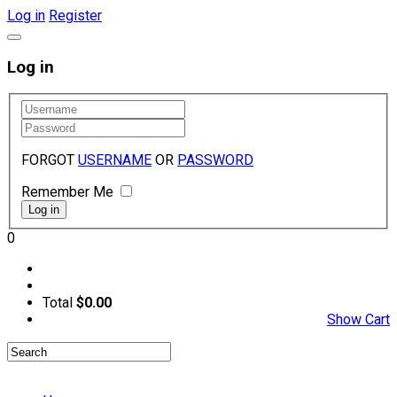
Log in
Register
Log in
FORGOT
USERNAME
OR
PASSWORD
Remember Me
0
Total
$0.00
Show Cart